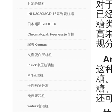
对
月旭色谱柱
已
INLK3020MGD 16系列装柱器
糖类
日本昭和SHODEX
高
Chromatopak Peerless色谱柱
规分
瑞典Kromasil
夹套蛋白层析柱
A
Inluck中压玻璃柱
这种
MN色谱柱
糖
糖
手性药物分离
还
免疫亲和柱
waters色谱柱