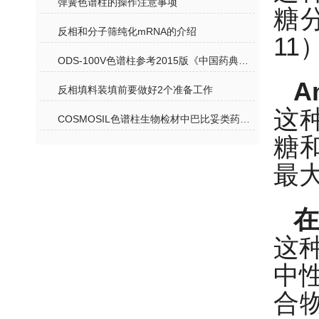
弹簧色谱柱的操作注意事项
糖
反相和分子筛纯化mRNA的介绍
1
ODS-100V色谱柱参考2015版《中国药典》测定甘草苷含量
A
反相填料装填前要做好2个准备工作
这种
COSMOSIL色谱柱生物检材中巴比妥类药物的测定（液质联用）
糖
最大
在
这
中
合物