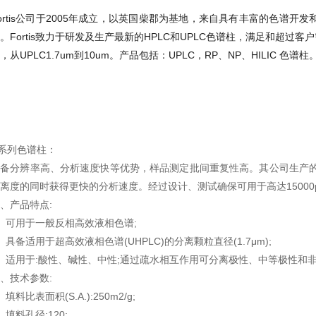
ortis公司于2005年成立，以英国柴郡为基地，来自具有丰富的色谱开发和
。Fortis致力于研发及生产最新的HPLC和UPLC色谱柱，满足和超
，从UPLC1.7um到10um。产品包括：UPLC，RP、NP、HILIC 色
i系列色谱柱：
备分辨率高、分析速度快等优势，样品测定批间重复性高。其公司生产的
离度的同时获得更快的分析速度。经过设计、测试确保可用于高达15000ps
、产品特点:
、可用于一般反相高效液相色谱;
、具备适用于超高效液相色谱(UHPLC)的分离颗粒直径(1.7μm);
、适用于:酸性、碱性、中性;通过疏水相互作用可分离极性、中等极性和
、技术参数:
、填料比表面积(S.A.):250m2/g;
、填料孔径:120;