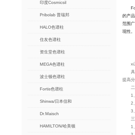
印度Cosmicsil
F
Pribolab 普瑞邦
的产品
范围广
HALO色谱柱
现性。
住友色谱柱
资生堂色谱柱
x
MEGA色谱柱
具
波士顿色谱柱
提高分
二
Fortis色谱柱
1
Shinwa/日本信和
2
3
Dr.Maisch
三
HAMILTON/哈美顿
1
2