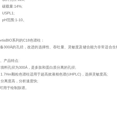
、碳载量:14%;
、USPL1;
、pH范围:1-10。
ortisBIO系列的C18色谱柱：
备300Ä的孔径，改进的选择性、吞吐量、灵敏度及键合能力非常适合生
、产品特点:
. 填料孔径为300Á，是多肽和蛋白质分离的孔径;
. 1.7Hm颗粒色谱柱适用于超高效液相色谱(UHPLC)，选择灵敏度高;
. 分离度高，分析速度快;
.可用于绘制肽谱。