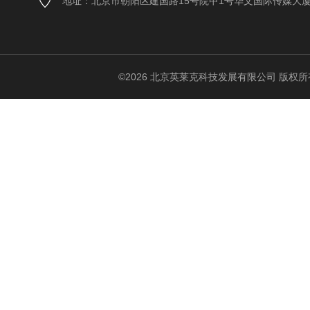
地址：北京市朝阳区建国路15号院甲1号华文国际传媒大
©2026 北京英莱克科技发展有限公司 版