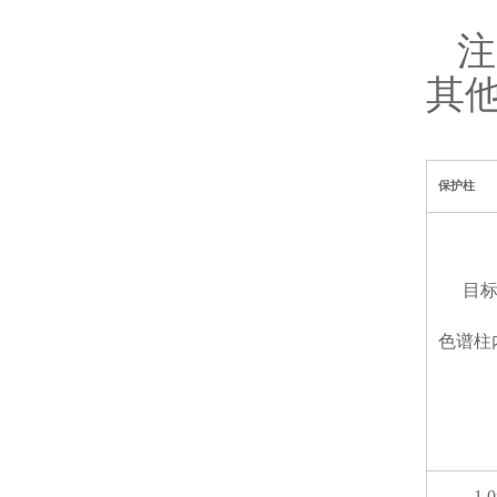
注
其
保护柱
目
色谱柱
1.