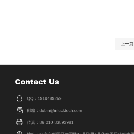
上一篇
Contact Us
QQ：1919489259
邮箱：dubin@inlucktech.com
传真：86-010-83893981