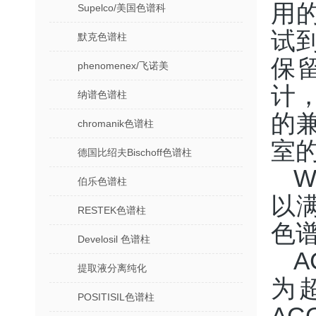
用
Supelco/美国色谱科
试
默克色谱柱
保
phenomenex/飞诺美
计
纳谱色谱柱
的
chromanik色谱柱
室
德国比绍夫Bischoff色谱柱
伯乐色谱柱
以
RESTEK色谱柱
色
Develosil 色谱柱
A
提取液分离纯化
为
POSITISIL色谱柱