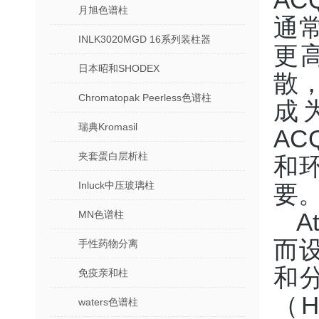
AC
月旭色谱柱
通
INLK3020MGD 16系列装柱器
更
日本昭和SHODEX
散
Chromatopak Peerless色谱柱
成
瑞典Kromasil
AC
夹套蛋白层析柱
和
Inluck中压玻璃柱
要
MN色谱柱
A
而
手性药物分离
和分
免疫亲和柱
（
waters色谱柱