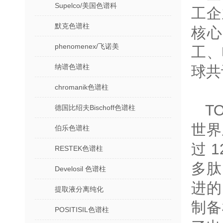
Supelco/美国色谱科
工企
默克色谱柱
核
phenomenex/飞诺美
工、
纳谱色谱柱
球共
chromanik色谱柱
T
德国比绍夫Bischoff色谱柱
世界
伯乐色谱柱
过 
RESTEK色谱柱
多肽
Develosil 色谱柱
进的
提取液分离纯化
制备
POSITISIL色谱柱