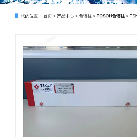
您的位置：
首页
>
产品中心
>
色谱柱
>
TOSOH色谱柱
> TS