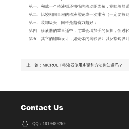
第一、完成一个移液循环拇指的移动距离短，意味着舒适
第二、比较相同量程的移液器完成一次排液（一定要按到底
第三、装卸吸头，同样是越省力越好；
第四、移液器的重量适中，过重会增加手的负担，但过轻
第五、其它的辅助设计，如壳体的磨砂设计以及指钩设计
上一篇：
MICROLIT移液器使用步骤和方法你知道吗？
Contact Us
QQ：1919489259