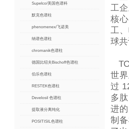
Supelco/美国色谱科
工企
默克色谱柱
核
phenomenex/飞诺美
工、
纳谱色谱柱
球共
chromanik色谱柱
T
德国比绍夫Bischoff色谱柱
世界
伯乐色谱柱
过 
RESTEK色谱柱
多肽
Develosil 色谱柱
进的
提取液分离纯化
制备
POSITISIL色谱柱