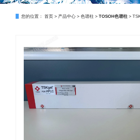
您的位置：
首页
>
产品中心
>
色谱柱
>
TOSOH色谱柱
> TS