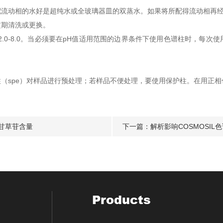
相的水好是超纯水或全玻璃器皿的双蒸水。如果将所配得流动相再经过0
定期清洗或更换。
0-8.0。当必须要在pH值适用范围的边界条件下使用色谱柱时，每次
spe）对样品进行预处理；若样品不便处理，要使用保护柱。在用正相
定甘草苷含量
下一篇：
解析影响COSMOSI
Products