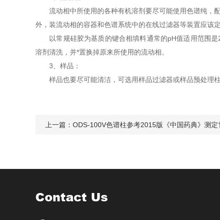
流动相中所使用的各种有机溶剂要尽可能使用色谱纯，配流动
外，装流动相的容器和色谱系统中的在线过滤器等装置应该
以常规硅胶为基质的键合相填料通常的pH值适用范围是2.
溶剂清洗，并*置换掉原来所使用的流动相。
3、样品：
样品也要尽可能清洁，可选用样品过滤器或样品预处理柱（
上一篇：
ODS-100V色谱柱参考2015版《中国药典》测
Contact Us