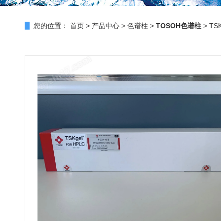
您的位置：
首页
>
产品中心
>
色谱柱
>
TOSOH色谱柱
> TS