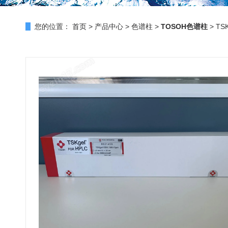
您的位置：
首页
>
产品中心
>
色谱柱
>
TOSOH色谱柱
> TS