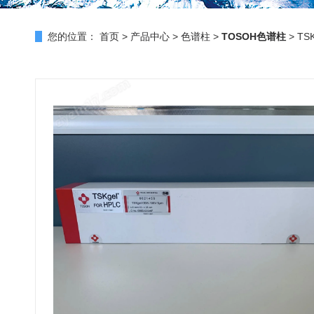
您的位置：
首页
>
产品中心
>
色谱柱
>
TOSOH色谱柱
> TS