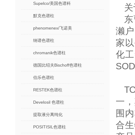
Supelco/美国色谱科
关
默克色谱柱
东
phenomenex/飞诺美
濑户
家以
纳谱色谱柱
化工
chromanik色谱柱
SO
德国比绍夫Bischoff色谱柱
伯乐色谱柱
T
RESTEK色谱柱
一，
Develosil 色谱柱
围内
提取液分离纯化
合生
POSITISIL色谱柱