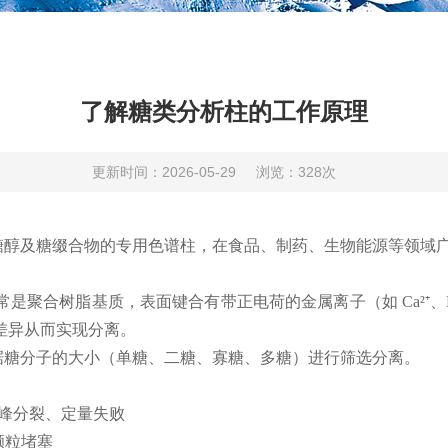
了解糖类分析柱的工作原理
更新时间：2026-05-29
浏览：328次
糖醇及糖缀合物的专用色谱柱
，在食品、制药、生物能源等领域
常是聚合树脂基质，表面键合有带正电荷的金属离子（如
Ca²
⁺
、
差异从而实现分离。
据糖分子的大小（单糖、二糖、寡糖、多糖）进行筛选分离。
峰分裂、定量失败
颗粒堵塞