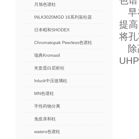
色谱
月旭色谱柱
早
INLK3020MGD 16系列装柱器
提高
日本昭和SHODEX
将孔
Chromatopak Peerless色谱柱
除
瑞典Kromasil
UH
夹套蛋白层析柱
Inluck中压玻璃柱
MN色谱柱
手性药物分离
免疫亲和柱
waters色谱柱