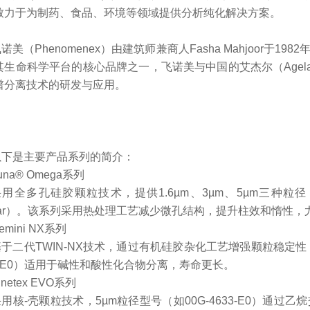
致力于为制药、食品、环境等领域提供分析纯化解决方案。
诺美（Phenomenex）由建筑师兼商人Fasha Mahjoor于
其生命科学平台的核心品牌之一，飞诺美与中国的艾杰尔（Age
谱分离技术的研发与应用。
以下是主要产品系列的简介：
una® Omega系列
用全多孔硅胶颗粒技术，提供1.6µm、3µm、5µm三种粒径，耐压
0bar）。该系列采用热处理工艺减少微孔结构，提升柱效和惰性，尤
emini NX系列
于二代TWIN-NX技术，通过有机硅胶杂化工艺增强颗粒稳定性，支
4-E0）适用于碱性和酸性化合物分离，寿命更长。 ‌
inetex EVO系列
采用核-壳颗粒技术，5µm粒径型号（如00G-4633-E0）通