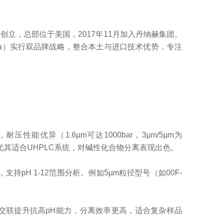
1982年创立，总部位于美国，2017年11月加入丹纳赫集团。
la）实行双品牌战略，整合本土与进口技术优势，专注
性能优异（1.6µm可达1000bar，3µm/5µm为
其适合UHPLC系统，对碱性化合物分离表现出色。 ‌
持pH 1-12范围分析。例如5µm粒径型号（如00F-
过乙烷交联提升抗高pH能力，分离效率更高，适合复杂样品