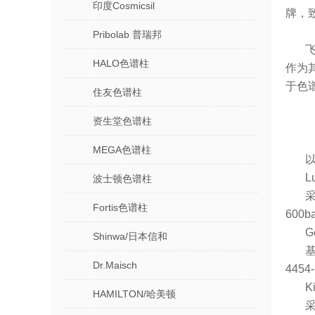
印度Cosmicsil
牌，
Pribolab 普瑞邦
飞
HALO色谱柱
作为
于色
住友色谱柱
资生堂色谱柱
MEGA色谱柱
L
波士顿色谱柱
采
Fortis色谱柱
60
G
Shinwa/日本信和
基
Dr.Maisch
445
K
HAMILTON/哈美顿