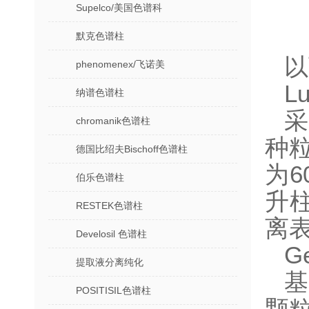
Supelco/美国色谱科
默克色谱柱
以
phenomenex/飞诺美
L
纳谱色谱柱
采
chromanik色谱柱
种粒
德国比绍夫Bischoff色谱柱
为
伯乐色谱柱
升
RESTEK色谱柱
离表
Develosil 色谱柱
G
提取液分离纯化
基
POSITISIL色谱柱