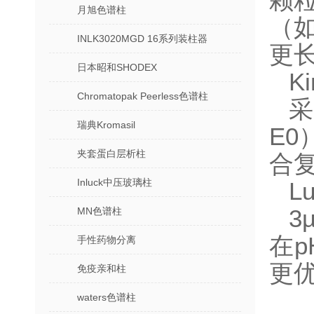
颗粒
月旭色谱柱
（如
INLK3020MGD 16系列装柱器
更长
日本昭和SHODEX
K
Chromatopak Peerless色谱柱
采
瑞典Kromasil
E
夹套蛋白层析柱
合复
Inluck中压玻璃柱
L
MN色谱柱
3
在p
手性药物分离
更优
免疫亲和柱
waters色谱柱