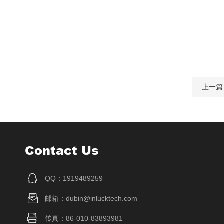
上一篇
Contact Us
QQ：1919489259
邮箱：dubin@inlucktech.com
传真：86-010-83893981