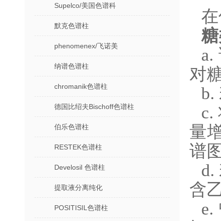
Supelco/美国色谱科
在
默克色谱柱
糖
phenomenex/飞诺美
a
纳谱色谱柱
对
chromanik色谱柱
b
德国比绍夫Bischoff色谱柱
c
量增
伯乐色谱柱
谱
RESTEK色谱柱
d
Develosil 色谱柱
含
提取液分离纯化
e
POSITISIL色谱柱