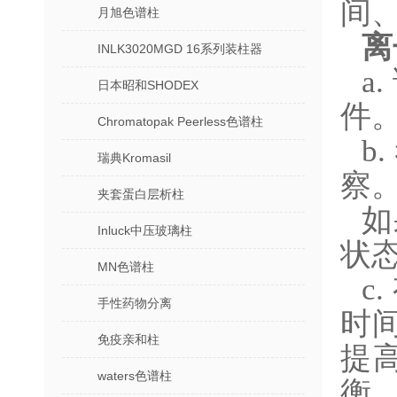
间
月旭色谱柱
离
INLK3020MGD 16系列装柱器
a
日本昭和SHODEX
件
Chromatopak Peerless色谱柱
b
瑞典Kromasil
察
夹套蛋白层析柱
如
Inluck中压玻璃柱
状
MN色谱柱
c
手性药物分离
时
免疫亲和柱
提
waters色谱柱
衡