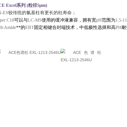
E Excel
系列
(
粒径
5μm
)
N-ES
较传统的氰基柱有更长的柱寿命；
per C18
可以与
LC-MS
使用的缓冲液兼容，拥有宽
pH
范围为
1.5-11
8-Amide
**的
EBT
固定相键合封端技术，中低极性选择和高
PH
耐