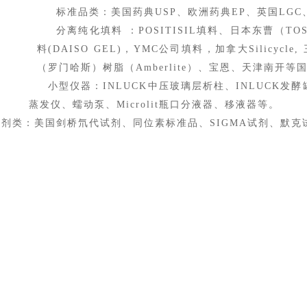
标准品类：美国药典USP、欧洲药典EP、英国LGC、
分离纯化填料 ：POSITISIL填料、日本东曹（TO
料(DAISO GEL)，YMC公司填料，加拿大Silicycle
（罗门哈斯）树脂（Amberlite）、宝恩、天津南开等
小型仪器：INLUCK中压玻璃层析柱、INLUCK
蒸发仪、蠕动泵、Microlit瓶口分液器、移液器等。
试剂类：美国剑桥氘代试剂、同位素标准品、SIGMA试剂、默克