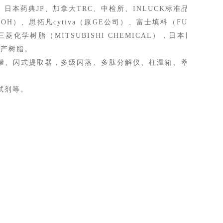
日本药典JP、加拿大TRC、中检所、INLUCK标准品
SOH）、思拓凡cytiva（原GE公司）、富士填料（FUJI）、大
, 三菱化学树脂（MITSUBISHI CHEMICAL），日本
日本JNC，
国产树脂。
发酵罐、闪式提取器，多级闪蒸、多肽分解仪、柱温箱、萃取仪、旋
试剂等。