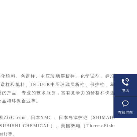
纯化填料、色谱柱、中压玻璃层析柱、化学试剂、标准
色谱柱和填料、INLUCK中压玻璃层析柱、保护柱、萃
电话
质的产品，专业的技术服务，富有竞争力的价格和快速
食品和环保企业等。
在线咨询
美国ZirChrom、日本YMC 、日本岛津技迩（SHIMADZU-GL）
BISHI CHEMICAL）、美国热电（ThermoFisher）、安
sil)等。