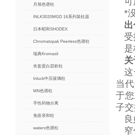
可
月旭色谱柱
*
INLK3020MGD 16系列装柱器
出
日本昭和SHODEX
受
Chromatopak Peerless色谱柱
是
瑞典Kromasil
关
夹套蛋白层析柱
这
Inluck中压玻璃柱
当代
MN色谱柱
于您
手性药物分离
子交
免疫亲和柱
良
waters色谱柱
窄