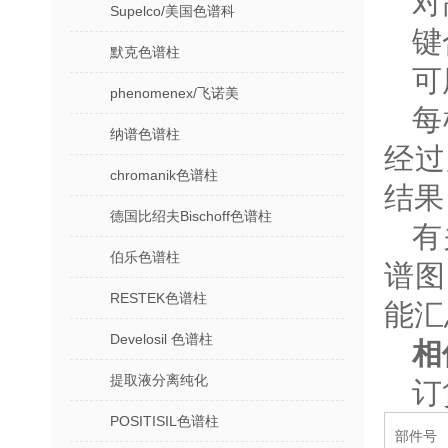
对
Supelco/美国色谱科
键
默克色谱柱
可
phenomenex/飞诺美
每
纳谱色谱柱
经过
chromanik色谱柱
结果
德国比绍夫Bischoff色谱柱
有
伯乐色谱柱
谱图
RESTEK色谱柱
能汇
Develosil 色谱柱
相
提取液分离纯化
订
POSITISIL色谱柱
部件号