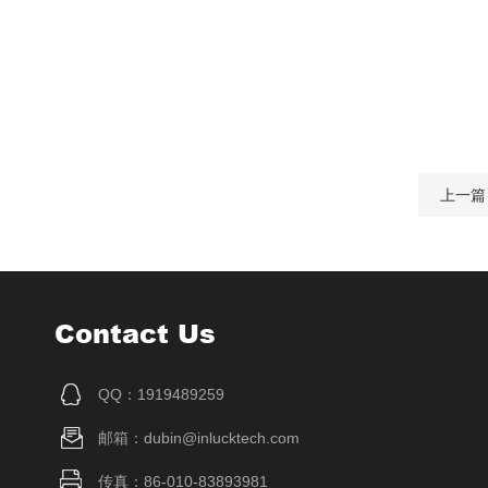
上一篇
Contact Us
QQ：1919489259
邮箱：dubin@inlucktech.com
传真：86-010-83893981