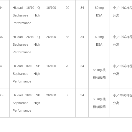
64-
HiLoad 16/10 Q
16/100
20
34
60 mg
小／中试样
Sepharose High
BSA
分离
Performance
66-
HiLoad 26/10 Q
26/100
55
34
60 mg
小／中试样
Sepharose High
BSA
分离
Performance
37-
HiLoad 16/10 SP
16/100
20
34
小／中试样
55 mg
核
Sepharose High
分离
糖核酸酶
Performance
38-
HiLoad 26/10 SP
26/100
55
34
小／中试样
55 mg
核
Sepharose High
分离
糖核酸酶
Performance