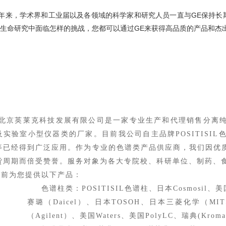
多年来，学术界和工业届以及各领域的科学家和研究人员一直与GE保持
生命研究中面临怎样的挑战，您都可以通过GE来获得高品质的产品和杰
北京英莱克科技发展有限公司
是一家专业生产和代理销售分离
及实验室小型仪器类的厂家。目前我公司自主品牌POSITISIL
等已经得到广泛应用。
作为专业的色谱
类产品
供应商，我们因优
货周期而倍受赞誉。
服务
对象为
各大专院校、科研单位、制药
、
目前为您提供以下产品：
色谱柱类：
POSITISIL色谱柱、
日本Cosmosil、
美
赛璐（Daicel）、日本TOSOH
、
日本三菱化学（MITS
（Agilent）、美国W
aters
、
美国
PolyLC、
瑞典
(
Kroma