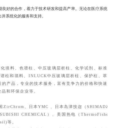
长期良好的合作，着力于技术研发和提高产率。无论在医疗系统
出并系统化的服务和支持。
纯化填料、色谱柱、中压玻璃层析柱、化学试剂、标准
色谱柱和填料、INLUCK中压玻璃层析柱、保护柱、萃
质的产品，专业的技术服务，富有竞争力的价格和快速
食品和
环保企业
等
。
国ZirChrom、
日本YMC 、
日本岛津技迩（SHIMADZU-GL）
UBISHI CHEMICAL）、美国热电
（
ThermoFisher
）
、安
sil
)
等。