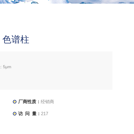
91 色谱柱
: 5μm
厂商性质：
经销商
访 问 量：
217