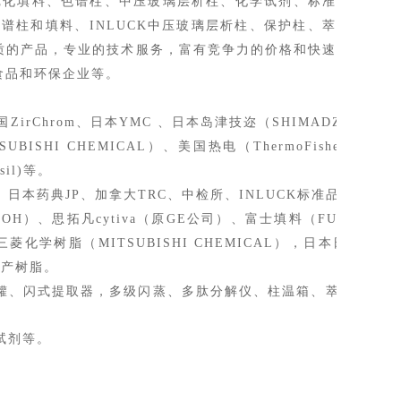
纯化填料、色谱柱、中压玻璃层析柱、化学试剂、标准
色谱柱和填料、INLUCK中压玻璃层析柱、保护柱、萃
质的产品，专业的技术服务，富有竞争力的价格和快速
食品和
环保企业
等
。
国ZirChrom、
日本YMC 、
日本岛津技迩（SHIMADZU-GL）
UBISHI CHEMICAL）、美国热电
（
ThermoFisher
）
、安
sil
)
等。
、
日本药典JP
、
加拿大TRC
、
中检所
、
INLUCK标准品
SOH）、思拓凡cytiva（原
GE公司
）
、富士填料（FUJI）、大
, 三菱化学树脂（MITSUBISHI CHEMICAL），
日本
日本JNC，
国产树脂。
罐、
闪式提取器，多级闪蒸、多肽分解仪、
柱温箱、萃取仪、旋
试剂等。