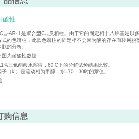
产品信息
耐酸性
5C
-AR-II 是聚合型C
反相柱。由于它的固定相十八烷基是以
18
18
方式的色谱柱，此款色谱柱的固定相不会因为酸的存在而轻易脱
多肽的分析。
下图为耐酸性数据：
0.1%三氟醋酸水溶液，60 C下的分解试验结果比较。
因子（k’）是流动相为甲醇：水=70：30时的萘值。
订购信息