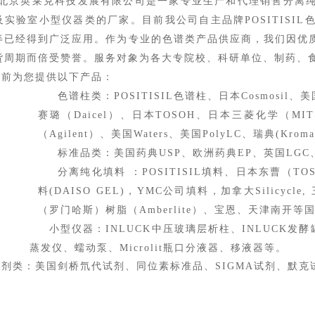
北京英莱克科技发展有限公司
是一家专业生产和代理销售分离
及实验室小型仪器类的厂家。目前我公司自主品牌POSITISIL
等已经得到广泛应用。
作为专业的色谱
类产品
供应商，我们因优
货周期而倍受赞誉。
服务
对象为
各大专院校、科研单位、制药
、
目前为您提供以下产品：
色谱柱类：
POSITISIL色谱柱、
日本Cosmosil、
美
赛璐（Daicel）、日本TOSOH
、
日本三菱化学（MITS
（Agilent）、美国W
aters
、
美国
PolyLC、
瑞典
(
Kroma
标准品类：美国药典USP
、
欧洲药典EP
、
英国LGC
分离纯化填料 ：
POSITISIL填料、日本东曹（TO
料(DAISO GEL)，YMC公司填料，加拿大Silicycle
（
罗门哈斯
）
树脂（Amberlite）、
宝恩、天津南开等
小型仪器：
INLUCK中压玻璃层析柱、INLUCK发酵
蒸发仪、
蠕动泵、Microlit瓶口分液器、移液器等。
试剂类
：
美国剑桥氘代试剂、同位素标准品、SIGMA试剂、默克