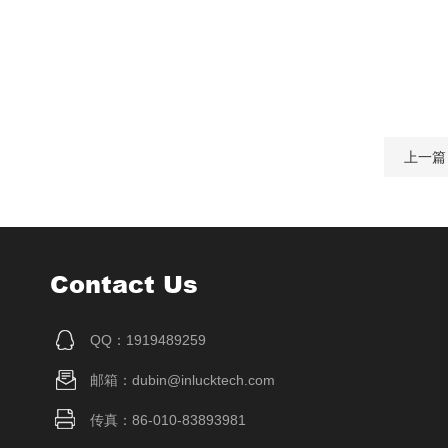
上一篇
Contact Us
QQ：1919489259
邮箱：dubin@inlucktech.com
传真：86-010-83893981