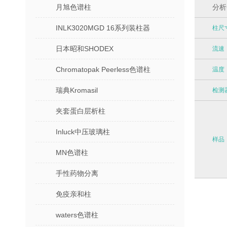
分
析
月旭色谱柱
INLK3020MGD 16系列装柱器
柱尺
日本昭和SHODEX
流速
Chromatopak Peerless色谱柱
温度
瑞典Kromasil
检测
夹套蛋白层析柱
Inluck中压玻璃柱
样品
MN色谱柱
手性药物分离
免疫亲和柱
waters色谱柱