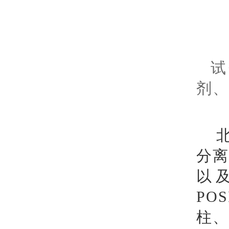
试
剂、
分
以
PO
柱