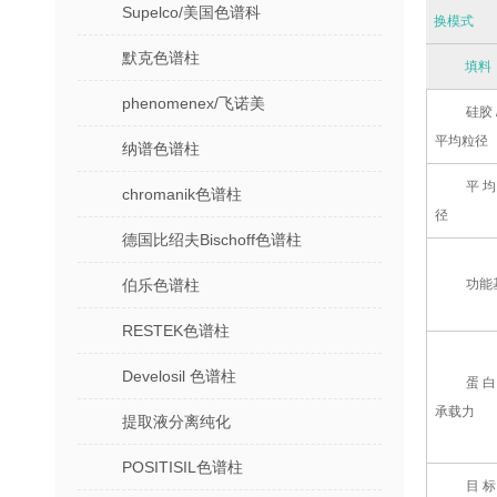
Supelco/美国色谱科
换模式
默克色谱柱
填料
phenomenex/飞诺美
硅胶 
平均粒径
纳谱色谱柱
平均
chromanik色谱柱
径
德国比绍夫Bischoff色谱柱
伯乐色谱柱
功能
RESTEK色谱柱
Develosil 色谱柱
蛋白
承载力
提取液分离纯化
POSITISIL色谱柱
目标