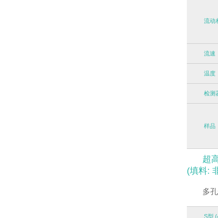
流动
流速
温度
检测
样品
超高
(填料: 非
多孔
S型 (