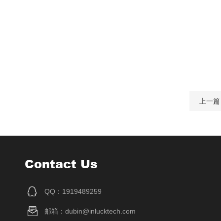
上一篇
Contact Us
QQ：1919489259
邮箱：dubin@inlucktech.com