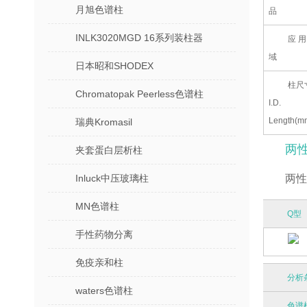
月旭色谱柱
品
INLK3020MGD 16系列装柱器
应用
域
日本昭和SHODEX
柱尺
Chromatopak Peerless色谱柱
I.D.
Length(m
瑞典Kromasil
两性
夹套蛋白层析柱
Inluck中压玻璃柱
两性
MN色谱柱
Q型
手性药物分离
免疫亲和柱
分析
waters色谱柱
色谱