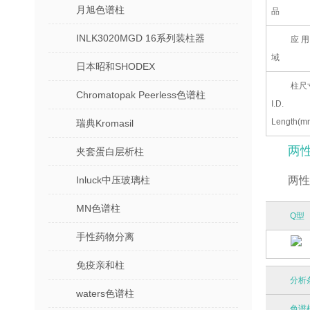
月旭色谱柱
品
INLK3020MGD 16系列装柱器
应用
域
日本昭和SHODEX
柱尺
Chromatopak Peerless色谱柱
I.D.
Length(m
瑞典Kromasil
两性
夹套蛋白层析柱
Inluck中压玻璃柱
两性
MN色谱柱
Q型
手性药物分离
免疫亲和柱
分析
waters色谱柱
色谱