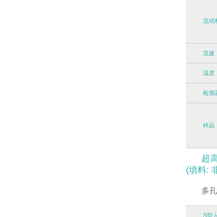
流动
流速
温度
检测
样品
超高
(填料: 非
多孔
S型 (