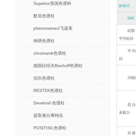
Supelco/美国色谱科
换模式
默克色谱柱
填料
phenomenex/飞诺美
硅胶 
平均粒径
纳谱色谱柱
平均
chromanik色谱柱
径
德国比绍夫Bischoff色谱柱
伯乐色谱柱
功能
RESTEK色谱柱
Develosil 色谱柱
蛋白
承载力
提取液分离纯化
POSITISIL色谱柱
目标