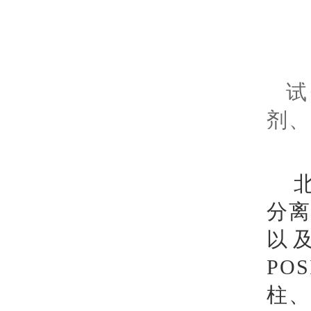
试
剂、
分
以
PO
柱