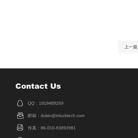
上一篇
Contact Us
QQ：1919489259
邮箱：dubin@inlucktech.com
传真：86-010-83893981