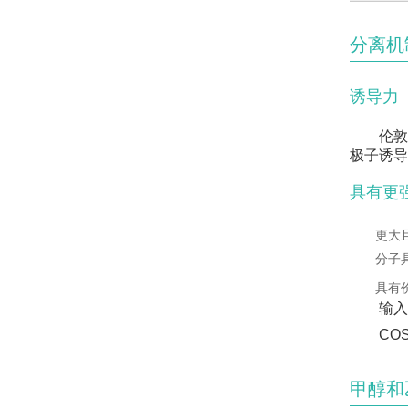
分离机
诱导力
伦
极子诱导
具有更
更大
分子
具有
输入
CO
甲醇和