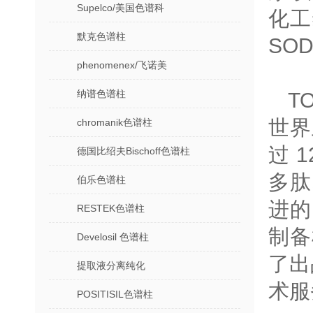
Supelco/美国色谱科
化工
默克色谱柱
SO
phenomenex/飞诺美
纳谱色谱柱
T
世界
chromanik色谱柱
过 
德国比绍夫Bischoff色谱柱
多肽
伯乐色谱柱
进的
RESTEK色谱柱
制备
Develosil 色谱柱
了出
提取液分离纯化
术服
POSITISIL色谱柱