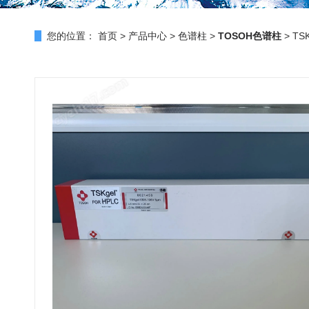
您的位置：
首页
>
产品中心
>
色谱柱
>
TOSOH色谱柱
> TS