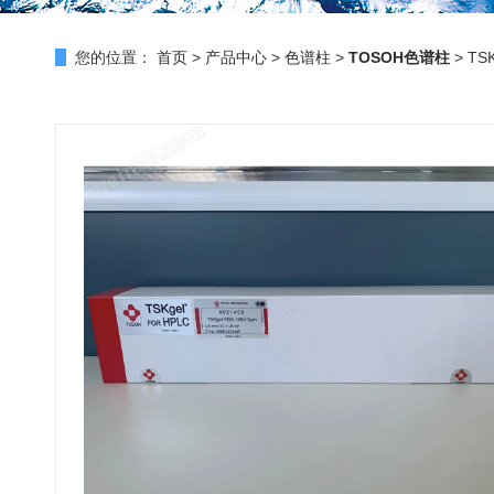
您的位置：
首页
>
产品中心
>
色谱柱
>
TOSOH色谱柱
> TS