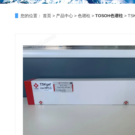
您的位置：
首页
>
产品中心
>
色谱柱
>
TOSOH色谱柱
> TS