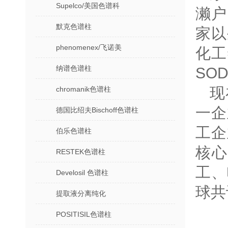
Supelco/美国色谱科
濑户
默克色谱柱
家以
phenomenex/飞诺美
化工
纳谱色谱柱
SO
现
chromanik色谱柱
一企
德国比绍夫Bischoff色谱柱
工企
伯乐色谱柱
核
RESTEK色谱柱
工、
Develosil 色谱柱
球共
提取液分离纯化
POSITISIL色谱柱