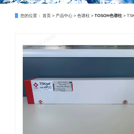
您的位置：
首页
>
产品中心
>
色谱柱
>
TOSOH色谱柱
> TS