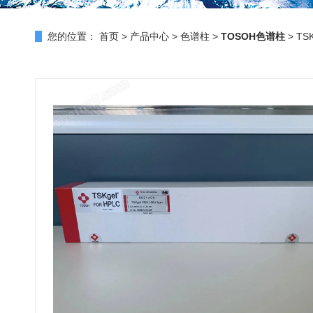
您的位置：
首页
>
产品中心
>
色谱柱
>
TOSOH色谱柱
> TS