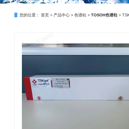
您的位置：
首页
>
产品中心
>
色谱柱
>
TOSOH色谱柱
> TS