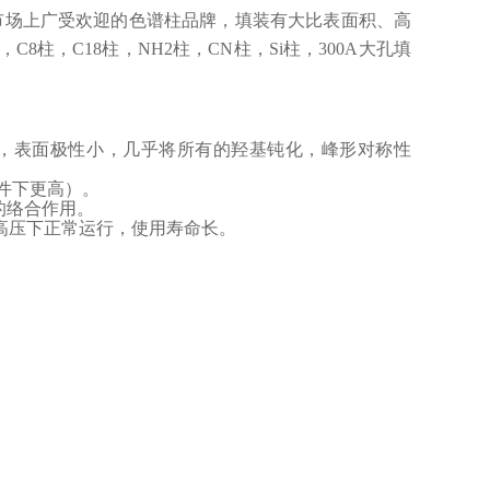
市场上广受欢迎的色谱柱品牌，填装有大比表面积、高
柱，C18柱，NH2柱，CN柱，Si柱，300A大孔填
右），表面极性小，几乎将所有的羟基钝化，
峰形对称性
定条件下更高）。
的络合作用。
ar）的高压下正常运行，使用寿命长。