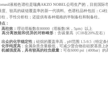
romasil液相色谱柱是
瑞典AKZO NOBEL公司生产的，
目前国际
强度、较高的碳链覆盖率的新一代填料。色谱柱品种包括：C4柱，C8
析柱，手性分析柱；还提供有各种规格的半制备柱和制备柱。
特点：
、高柱效：
理论塔板数在80000（塔板数/米，5μm）以上
、高分离效能和优异的对称峰形
：含碳量高（C18在20%左
、出众的化学稳定性；
硅烷的覆盖率高，pH范围 1.5-9.5（特
、化学纯度高
：金属杂质含量极低，可减少螯合物在硅胶基质上
、机械强度高，具有较高的柱负载量：
可在6000 psi（400b