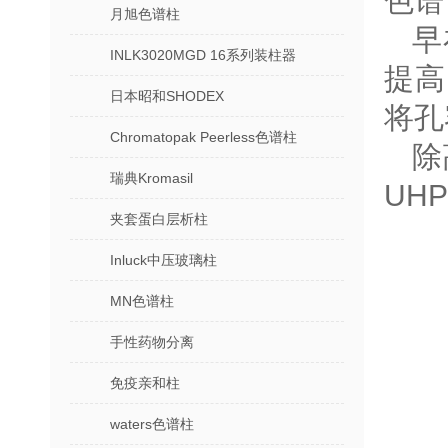
色谱
月旭色谱柱
早
INLK3020MGD 16系列装柱器
提高
日本昭和SHODEX
将孔
Chromatopak Peerless色谱柱
除
瑞典Kromasil
UH
夹套蛋白层析柱
Inluck中压玻璃柱
MN色谱柱
手性药物分离
免疫亲和柱
waters色谱柱