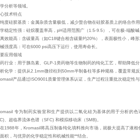
学分析等领域。 ‌
心技术特点
高纯度硅胶基质‌：金属杂质含量极低，减少螯合物在硅胶基质上的络合作用
化学稳定性强‌：硅烷覆盖率高，pH适用范围广（1.5-9.5），可在极-端酸碱
分离效能高‌：含碳量高（如C18键合相含碳量约20%），表面极性小，峰形对
机械强度高‌：可在6000 psi高压下运行，使用寿命长。 ‌
要应用领域
制药行业‌：用于胰岛素、GLP-1类药物等生物制药的纯化工艺，帮助降低分
分析化学‌：提供从2.1mm微径柱到50mm半制备柱等多种规格，覆盖常
romasil产品通过ISO9001质量管理体系认证，生产过程注重批次稳定性
romasil 专为制药实验室和生产提供以二氧化硅为基体的用于分析
LC)、超临界流体色谱（SFC) 和模拟移动床（SMB)。
在1988年，Kromasil将高压制备纯化填料推向市场，就极大提高了液相
面积，与优异的化学稳定性和机械性能**结合。