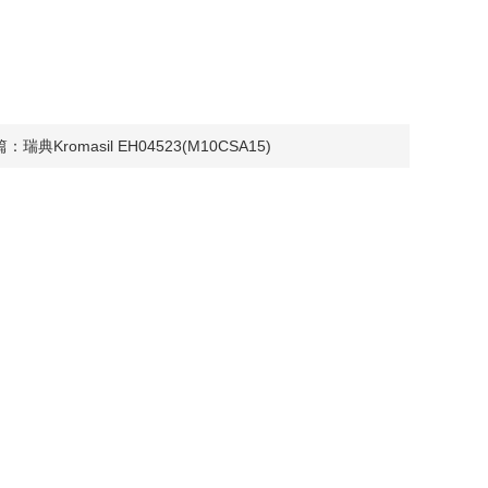
篇：
瑞典Kromasil EH04523(M10CSA15)