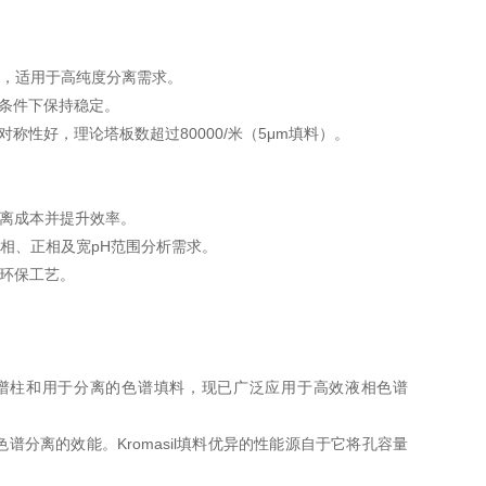
，适用于高纯度分离需求。 ‌
条件下保持稳定。 ‌
称性好，理论塔板数超过80000/米（5μm填料）。 ‌
离成本并提升效率。 ‌
规反相、正相及宽pH范围分析需求。
与环保工艺。
的色谱柱和用于分离的色谱填料，现已广泛应用于高效液相色谱
色谱分离的效能。Kromasil填料优异的性能源自于它将孔容量