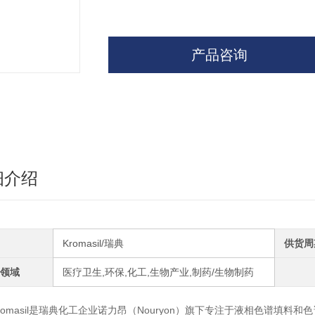
产品咨询
细介绍
Kromasil/瑞典
供货周
领域
医疗卫生,环保,化工,生物产业,制药/生物制药
romasil是瑞典化工企业诺力昂（Nouryon）旗下专注于液相色谱