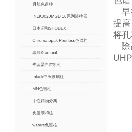
色谱
月旭色谱柱
早
INLK3020MGD 16系列装柱器
提高
日本昭和SHODEX
将孔
Chromatopak Peerless色谱柱
除
瑞典Kromasil
UH
夹套蛋白层析柱
Inluck中压玻璃柱
MN色谱柱
手性药物分离
免疫亲和柱
waters色谱柱