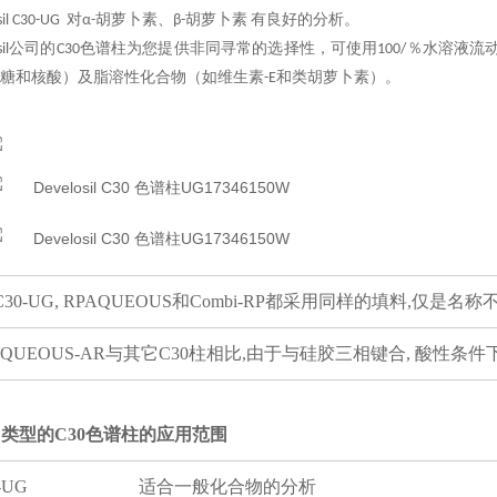
losil C30-UG 对α-胡萝卜素、β-胡萝卜素 有良好的分析。
elosil公司的C30色谱柱为您提供非同寻常的选择性，可使用100/％水溶
糖和核酸）及脂溶性化合物（如维生素-E和类胡萝卜素）。
 C30-UG, RPAQUEOUS和Combi-RP都采用同样的填料,仅是名称
AQUEOUS-AR与其它C30柱相比,由于与硅胶三相键合, 酸性条
类型的C30色谱柱的应用范围
30-UG 适合一般化合物的分析