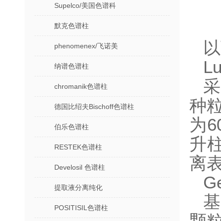
Supelco/美国色谱科
默克色谱柱
以
phenomenex/飞诺美
L
纳谱色谱柱
采
chromanik色谱柱
种粒
德国比绍夫Bischoff色谱柱
为
伯乐色谱柱
升
RESTEK色谱柱
离表
Develosil 色谱柱
G
提取液分离纯化
基
POSITISIL色谱柱