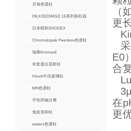
颗粒
月旭色谱柱
（如
INLK3020MGD 16系列装柱器
更长
日本昭和SHODEX
K
Chromatopak Peerless色谱柱
采
瑞典Kromasil
E
夹套蛋白层析柱
合复
Inluck中压玻璃柱
L
MN色谱柱
3
在p
手性药物分离
更优
免疫亲和柱
waters色谱柱