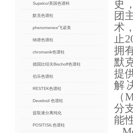
史，
Supelco/美国色谱科
团
默克色谱柱
术
phenomenex/飞诺美
止2
纳谱色谱柱
拥有
chromanik色谱柱
默
德国比绍夫Bischoff色谱柱
提
伯乐色谱柱
解
RESTEK色谱柱
（
Develosil 色谱柱
分
提取液分离纯化
能
POSITISIL色谱柱
M