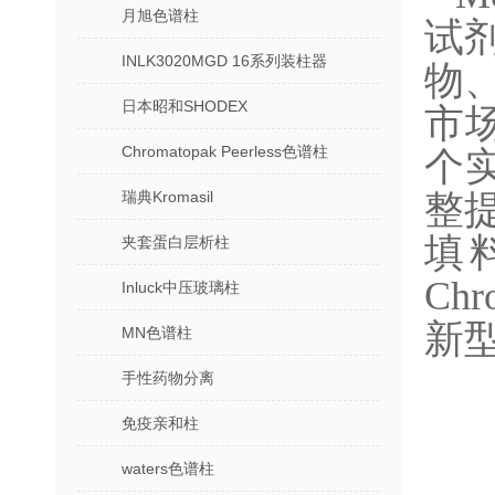
月旭色谱柱
试
INLK3020MGD 16系列装柱器
物
日本昭和SHODEX
市
Chromatopak Peerless色谱柱
个
瑞典Kromasil
整
填
夹套蛋白层析柱
Ch
Inluck中压玻璃柱
新
MN色谱柱
手性药物分离
免疫亲和柱
waters色谱柱