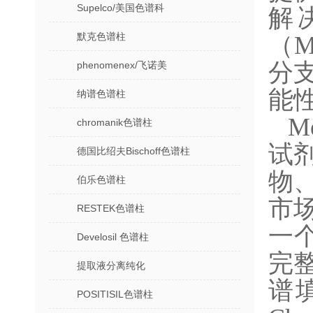
Supelco/美国色谱科
解
默克色谱柱
（
分
phenomenex/飞诺美
能
纳谱色谱柱
M
chromanik色谱柱
试
德国比绍夫Bischoff色谱柱
物
伯乐色谱柱
市
RESTEK色谱柱
一
Develosil 色谱柱
完
提取液分离纯化
谱
POSITISIL色谱柱