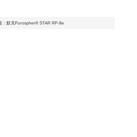
篇：
默克Purospher® STAR RP-8e