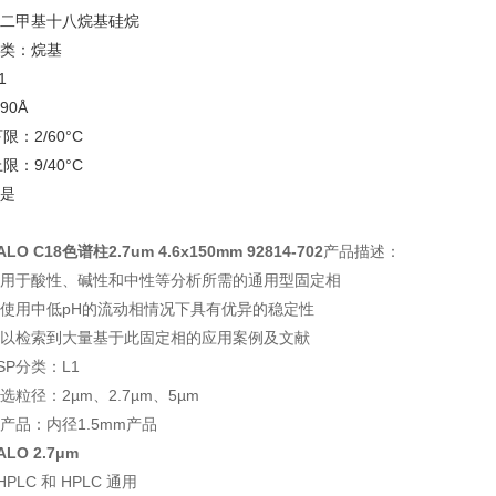
二甲基十八烷基硅烷
类：烷基
1
90Å
下限：2/60°C
上限：9/40°C
是
ALO C18色谱柱
2.7um 4.6x150mm 92814-702
产品描述：
用于酸性、碱性和中性等分析所需的通用型固定相
使用中低pH的流动相情况下具有优异的稳定性
以检索到大量基于此固定相的应用案例及文献
SP分类：L1
选粒径：2µm、2.7µm、5µm
产品：内径1.5mm产品
ALO 2.7μm
HPLC 和 HPLC 通用