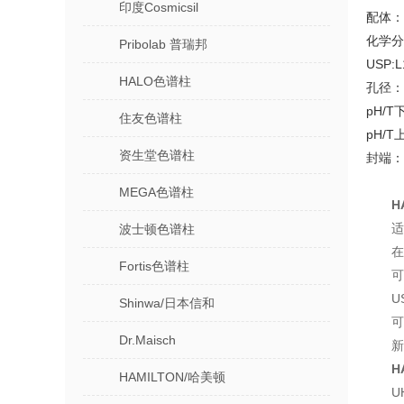
印度Cosmicsil
配体：
化学分
Pribolab 普瑞邦
USP:L
HALO色谱柱
孔径：
pH/T
住友色谱柱
pH/T
资生堂色谱柱
封端：
MEGA色谱柱
H
适
波士顿色谱柱
在
Fortis色谱柱
可
U
Shinwa/日本信和
可
Dr.Maisch
新
H
HAMILTON/哈美顿
U