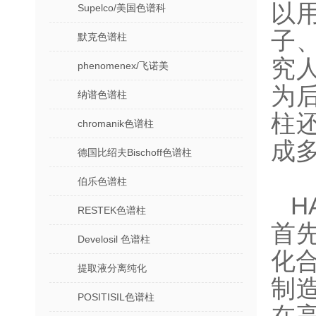
以
Supelco/美国色谱科
子
默克色谱柱
究
phenomenex/飞诺美
为
纳谱色谱柱
柱
chromanik色谱柱
成
德国比绍夫Bischoff色谱柱
伯乐色谱柱
H
RESTEK色谱柱
首
Develosil 色谱柱
化
提取液分离纯化
制
POSITISIL色谱柱