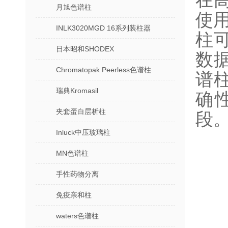
在
月旭色谱柱
使
INLK3020MGD 16系列装柱器
柱
日本昭和SHODEX
数
Chromatopak Peerless色谱柱
谱
瑞典Kromasil
确
夹套蛋白层析柱
段
Inluck中压玻璃柱
MN色谱柱
手性药物分离
免疫亲和柱
waters色谱柱