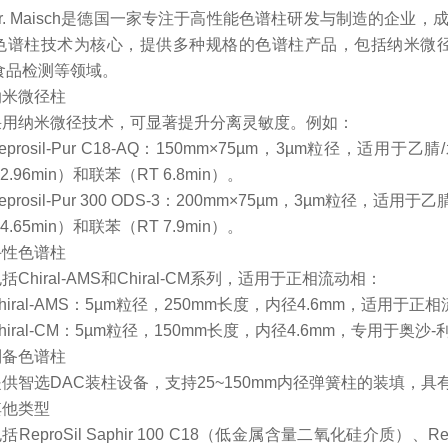
Dr. Maisch是德国一家专注于高性能色谱柱研发与制造的企业
色谱柱技术为核心，提供多种规格的色谱柱产品，包括纳米微径柱、R
食品检测等领域。
纳米微径柱
采用纳米微径技术，可显著提升分离灵敏度。例如：
Reprosil-Pur C18-AQ‌：150mm×75µm，3µm粒径，适用
2.96min）和联苯（RT 6.8min）。 ‌
Reprosil-Pur 300 ODS-3‌：200mm×75µm，3µm粒径，适
4.65min）和联苯（RT 7.9min）。 ‌
手性色谱柱
括Chiral-AMS和Chiral-CM系列，适用于正相流动相：
Chiral-AMS‌：5µm粒径，250mm长度，内径4.6mm，适用于正相
Chiral-CM‌：5µm粒径，150mm长度，内径4.6mm，专用于奥沙-
制备色谱柱
提供智选DAC装柱设备，支持25~150mm内径弹簧柱的装填，具
其他类型
括ReproSil Saphir 100 C18（低金属含量二氧化硅介质）、Re