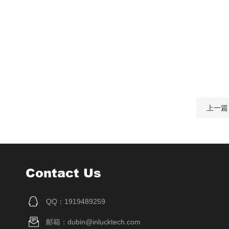
上一篇
Contact Us
QQ：1919489259
邮箱：dubin@inlucktech.com