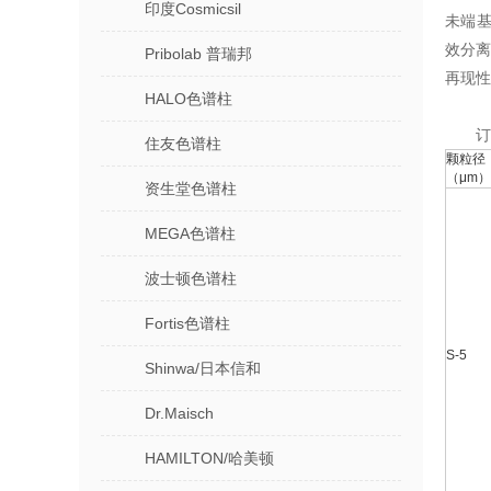
印度Cosmicsil
未端基
效分离
Pribolab 普瑞邦
再现性
HALO色谱柱
订
住友色谱柱
颗粒径
（μm）
资生堂色谱柱
MEGA色谱柱
波士顿色谱柱
Fortis色谱柱
S-5
Shinwa/日本信和
Dr.Maisch
HAMILTON/哈美顿