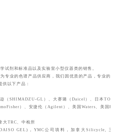
化学试剂和标准品以及实验室小型仪器类的销售。
作为专业的色谱产品供应商，我们因优质的产品，专业的
提供以下产品：
技迩（
SHIMADZU-GL）
、大赛璐（
Daicel）、日本TOSOH
、日
rmoFisher
）、安捷伦（
Agilent）、美国Waters
、美国
PolyLC、
拿大
TRC
、中检所
SO GEL)，YMC公司填料，加拿大Silicycle, 三菱化学