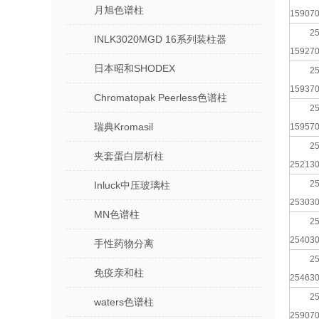
月旭色谱柱
15907
25
INLK3020MGD 16系列装柱器
15927
日本昭和SHODEX
25
15937
Chromatopak Peerless色谱柱
25
瑞典Kromasil
15957
25
夹套蛋白层析柱
25213
25
Inluck中压玻璃柱
25303
MN色谱柱
25
25403
手性药物分离
25
免疫亲和柱
25463
25
waters色谱柱
25907