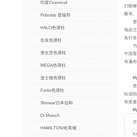
印度Cosmicsil
们能
断等。
Pribolab 普瑞邦
HALO色谱柱
地设
各行各
住友色谱柱
资生堂色谱柱
中国客
有遍布
MEGA色谱柱
H
波士顿色谱柱
使
Fortis色谱柱
柱借助
和质量
Shinwa/日本信和
H
Dr.Maisch
货
HAMILTON/哈美顿
E