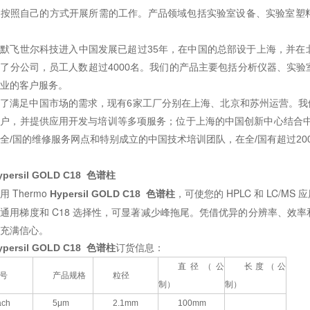
够按照自己的方式开展所需的工作。产品领域包括实验室设备、实验室塑
赛默飞世尔科技进入中国发展已超过
35
年，在中国的总部设于上海，并在
立了分公司，员工人数超过
4000
名。我们的产品主要包括分析仪器、实验
业的客户服务。
为了满足中国市场的需求，现有
6
家工厂分别在上海、北京和苏州运营。我
户，并提供应用开发与培训等多项服务；位于上海的中国创新中心结合中
全/国的维修服务网点和特别成立的中国技术培训团队，在全/国有超过
20
ypersil GOLD C18 色谱柱
用 Thermo
，可使您的 HPLC 和 LC/
Hypersil GOLD C18 色谱柱
通用梯度和 C18 选择性，可显著减少峰拖尾。凭借优异的分辨率、效率和灵敏
充满信心。
ypersil GOLD C18 色谱柱
订货信息：
直径（公
长度（公
号
产品规格
粒径
制）
制）
ach
5μm
2.1mm
100mm