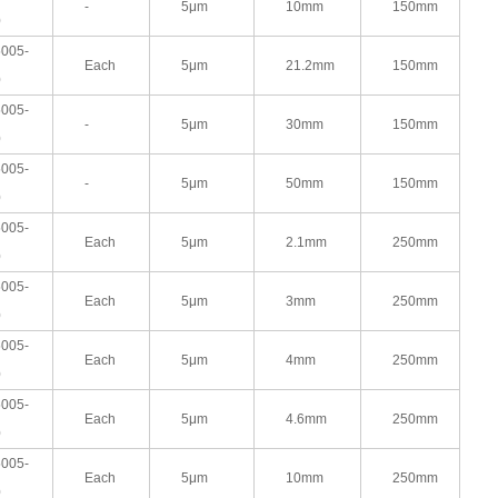
-
5μm
10mm
150mm
0
005-
Each
5μm
21.2mm
150mm
0
005-
-
5μm
30mm
150mm
0
005-
-
5μm
50mm
150mm
0
005-
Each
5μm
2.1mm
250mm
0
005-
Each
5μm
3mm
250mm
0
005-
Each
5μm
4mm
250mm
0
005-
Each
5μm
4.6mm
250mm
0
005-
Each
5μm
10mm
250mm
0