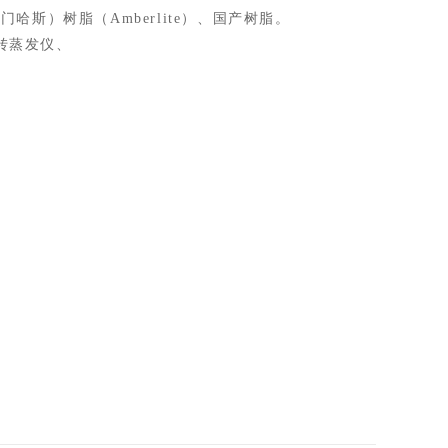
罗门哈斯）树脂（
Amberlite）、国产树脂。
转蒸发仪、