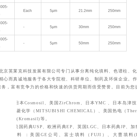
005-
Each
5μm
21.2mm
250mm
0
005-
-
5μm
30mm
250mm
0
005-
-
5μm
50mm
250mm
0
北京英莱克科技发展有限公司专门从事分离纯化填料、色谱柱、
精心而真诚地服务于各大专院校、科研单位、制药及环保企业。
服务，富有竞争力的价格和快速的供货周期而倍受赞誉。目前为您
柱类：日本
Cosmosil、
美国
ZirChrom、
日本
YMC 、
日本岛津
菱化学（
MITSUBISHI CHEMICAL）、美国热电
（
The
(Kromasil)
等。
品类：美国药典
USP
、欧洲药典
EP
、英国
LGC
、日本药典
JP
、加
离纯化填料
：美国
GE公司、富士填料（FUJI）、大曹填料(DAI