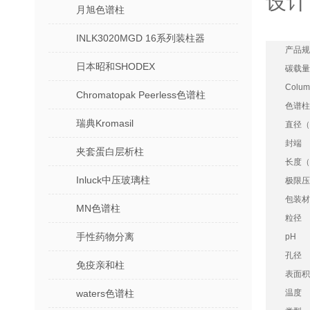
设计
月旭色谱柱
INLK3020MGD 16系列装柱器
产品规
日本昭和SHODEX
碳载量
Colum
Chromatopak Peerless色谱柱
色谱柱
瑞典Kromasil
直径（
封端
夹套蛋白层析柱
长度（
Inluck中压玻璃柱
极限压
包装材
MN色谱柱
粒径
手性药物分离
pH
孔径
免疫亲和柱
表面积
waters色谱柱
温度