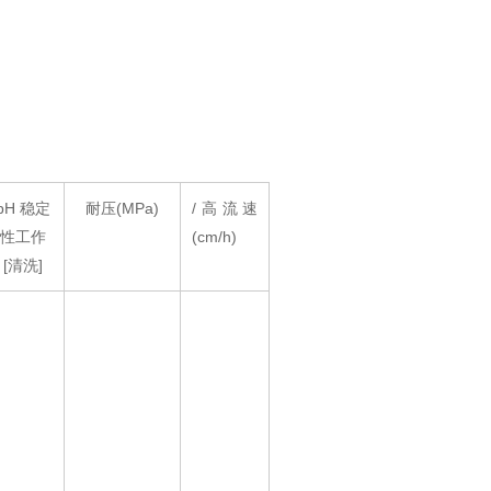
。
pH 稳定
耐压(MPa)
/高流速
性工作
(cm/h)
[清洗]