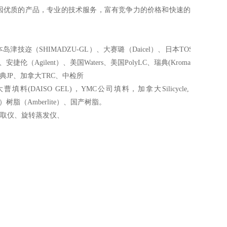
因优质的产品，专业的技术服务，富有竞争力的价格和快速的
本岛津技迩（SHIMADZU-GL）
、
大赛璐（Daicel）、日本TOSOH
、
日本
、安捷伦（Agilent）、美国W
aters
、
美国
PolyLC、
瑞典
(
Kromasil
)
等。
典JP
、
加拿大TRC
、
中检所
填料(DAISO GEL)，YMC公司填料，加拿大Silicycle, 三菱化
）
树脂（Amberlite）、国产树脂。
取仪、旋转蒸发仪、