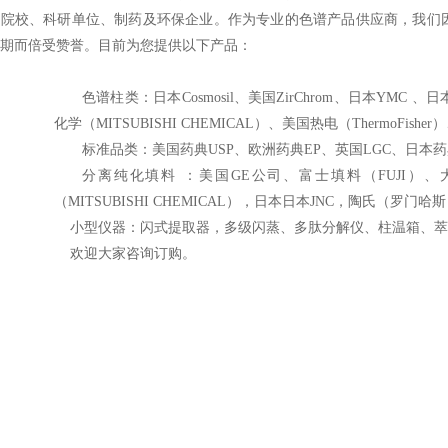
专院校、科研单位、制药及环保企业
。作为专业的色谱产品供应商，我们
期而倍受赞誉。
目前为您提供以下产品：
色谱柱类：日本Cosmosil、
美国ZirChrom、
日本YMC 、
日
化学（MITSUBISHI CHEMICAL）、美国热电
（
ThermoFisher
）
标准品类：美国药典USP
、
欧洲药典EP
、
英国LGC
、
日本药
分离纯化填料 ：
美国
GE公司、富士填料（FUJI）、大曹
（MITSUBISHI CHEMICAL），
日本
日本JNC，
陶氏（
罗门哈斯
小型仪器：
闪式提取器，多级闪蒸、多肽分解仪、
柱温箱、萃
欢迎大家咨询订购。